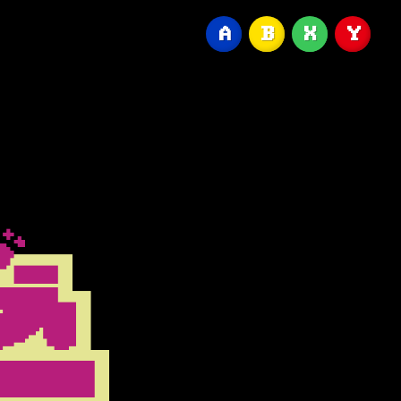
A
B
X
Y