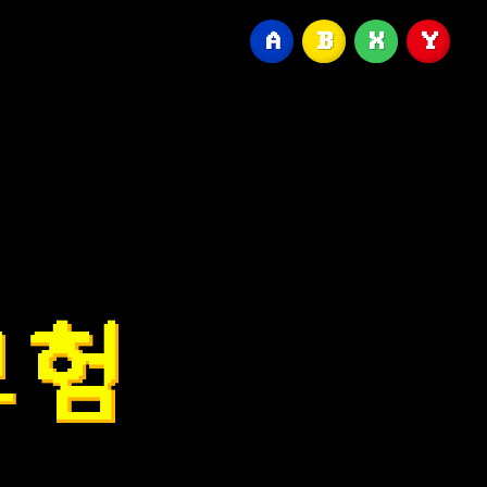
A
B
X
Y