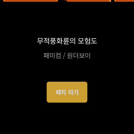
무적풍화륜의 모험도
패미컴 / 원더보이
패치 하기