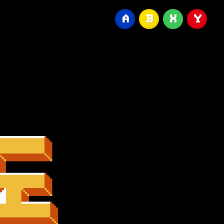
A
B
X
Y