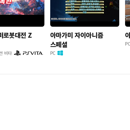
퍼로봇대전 Z
아마가미 자이아니즘
아
스페셜
P
션 비타
PC