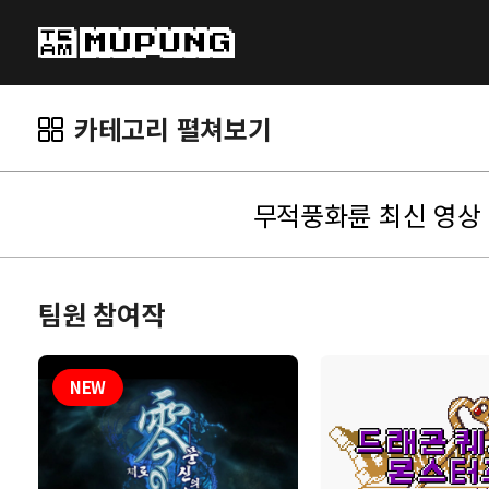
카테고리 펼쳐보기
무적풍화륜 최신 영상
팀원 참여작