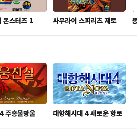
더 몬스터즈 1
사무라이 스피리츠 제로
용
4 주홍물방울
대항해시대 4 새로운 항로