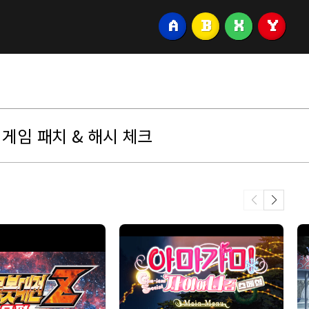
A
B
X
Y
게임 패치 & 해시 체크