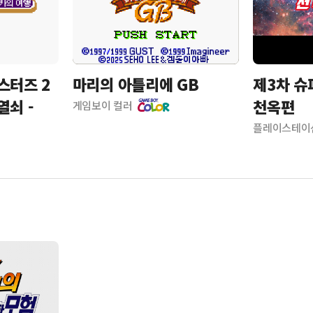
스터즈 2
마리의 아틀리에 GB
제3차 슈
열쇠 -
천옥편
게임보이 컬러
플레이스테이