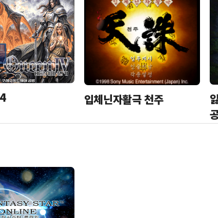
4
잃
입체닌자활극 천주