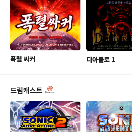
폭렬 싸커
디아블로 1
드림캐스트