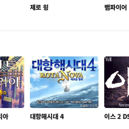
제로 윙
뱀파이어
리아
대항해시대 4
이스 2 D