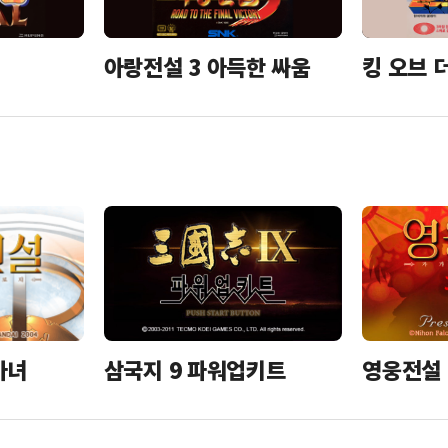
아랑전설 3 아득한 싸움
킹 오브 
삼국지 9 파워업키트
영웅전설 
마녀