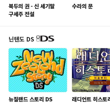
북두의 권 - 신 세기말
수라의 문
구세주 전설
닌텐도 DS
뉴질랜드 스토리 DS
래디언트 히스토