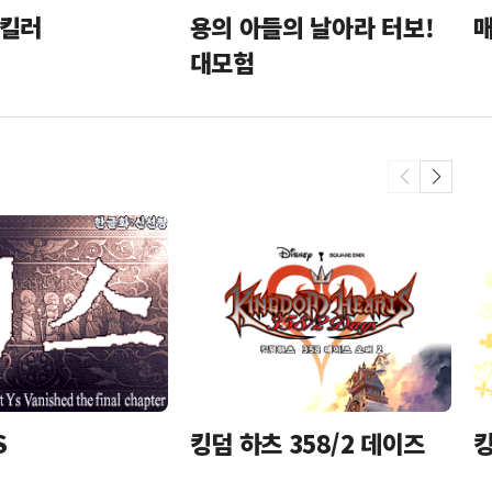
 킬러
용의 아들의 날아라 터보!
대모험
S
킹덤 하츠 358/2 데이즈
킹