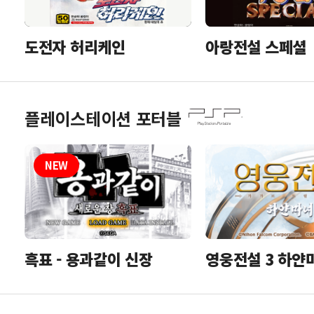
도전자 허리케인
아랑전설 스페셜
플레이스테이션 포터블
흑표 - 용과같이 신장
영웅전설 3 하얀