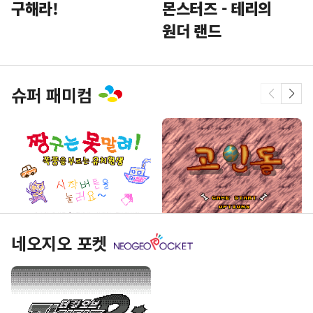
구해라!
몬스터즈 - 테리의
원더 랜드
슈퍼 패미컴
네오지오 포켓
짱구는 못말려! 폭풍을
고인돌
부르는 유치원생