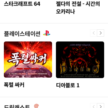
스타크래프트 64
젤다의 전설 - 시간의
오카리나
플레이스테이션
폭렬 싸커
디아블로 1
드림캐스트