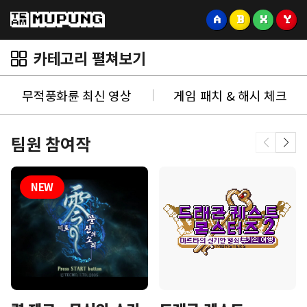
A
B
X
Y
카테고리 펼쳐보기
무적풍화륜 최신 영상
게임 패치 & 해시 체크
팀원 참여작