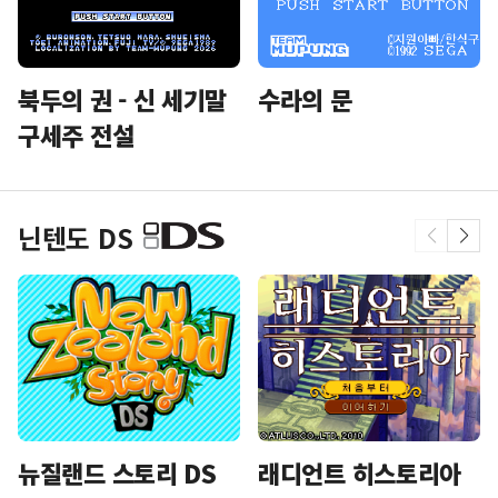
북두의 권 - 신 세기말
수라의 문
구세주 전설
닌텐도 DS
뉴질랜드 스토리 DS
래디언트 히스토리아