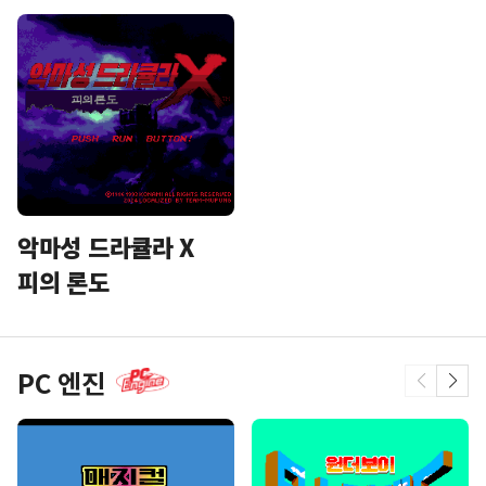
스타 오션
천지창조
악마성 드라큘라 X
피의 론도
PC 엔진