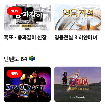
흑표 - 용과같이 신장
영웅전설 3 하얀마녀
닌텐도 64