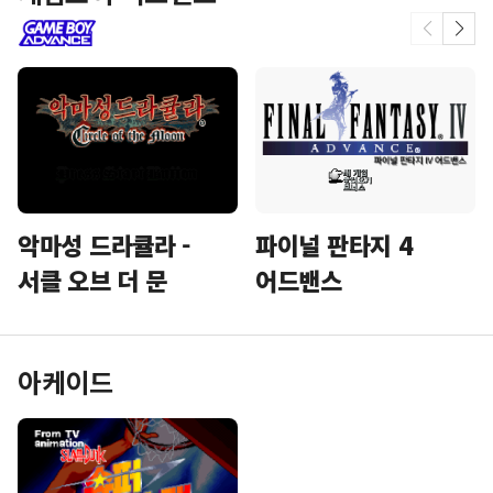
악마성 드라큘라 -
파이널 판타지 4
서클 오브 더 문
어드밴스
아케이드