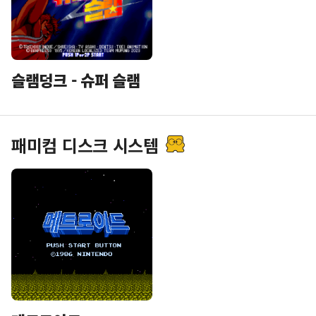
슬램덩크 - 슈퍼 슬램
패미컴 디스크 시스템