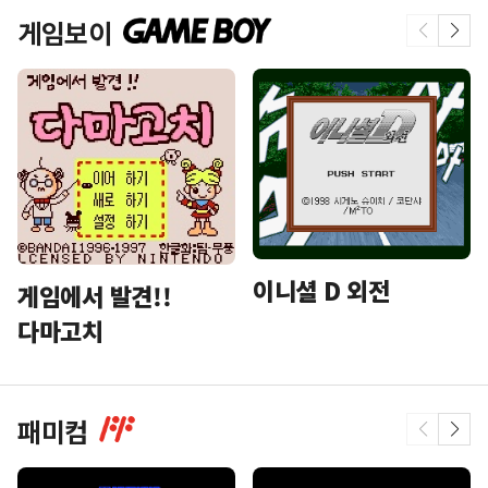
게임보이
이니셜 D 외전
게임에서 발견!!
다마고치
패미컴