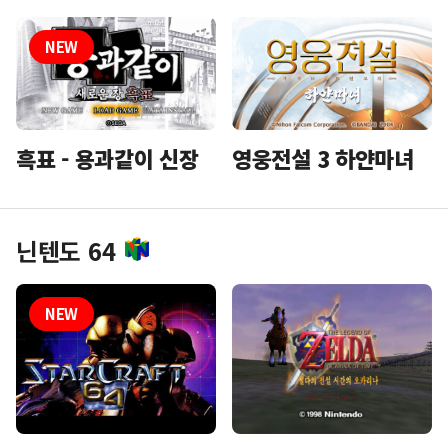
흑표 - 용과같이 신장
영웅전설 3 하얀마녀
닌텐도 64