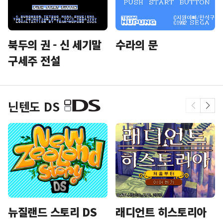
북두의 권 - 신 세기말
수라의 문
구세주 전설
닌텐도 DS
뉴질랜드 스토리 DS
래디언트 히스토리아