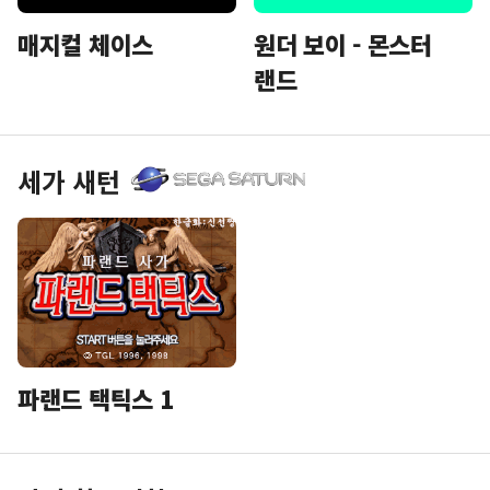
매지컬 체이스
원더 보이 - 몬스터
랜드
세가 새턴
파랜드 택틱스 1