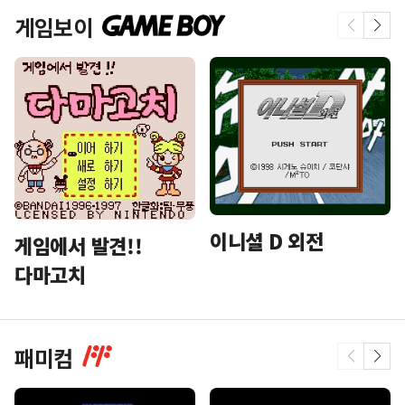
게임보이
이니셜 D 외전
게임에서 발견!!
다마고치
패미컴