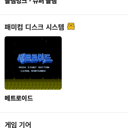
슬램덩크 - 슈퍼 슬램
패미컴 디스크 시스템
메트로이드
게임 기어