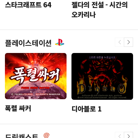
스타크래프트 64
젤다의 전설 - 시간의
오카리나
플레이스테이션
폭렬 싸커
디아블로 1
드림캐스트