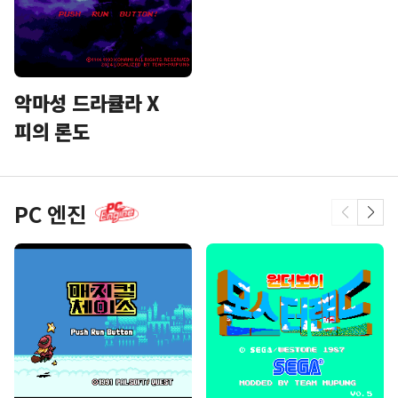
악마성 드라큘라 X
피의 론도
PC 엔진