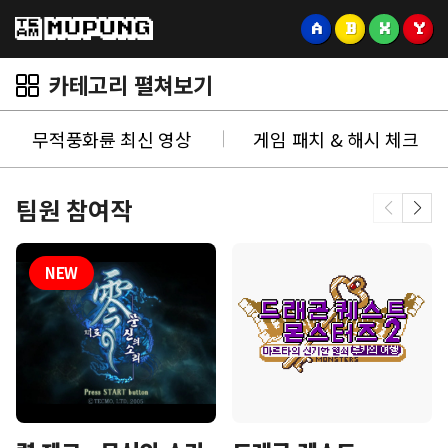
A
B
X
Y
카테고리 펼쳐보기
무적풍화륜 최신 영상
게임 패치 & 해시 체크
팀원 참여작