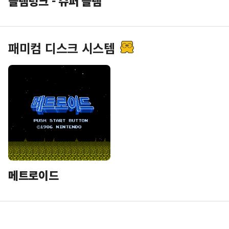
슬램덩크 - 슈퍼 슬램
패미컴 디스크 시스템
메트로이드
게임 기어