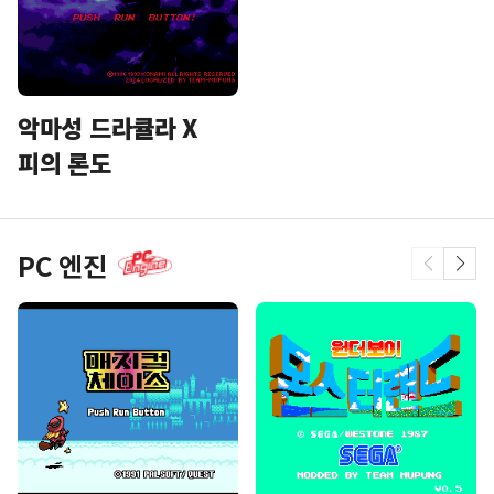
악마성 드라큘라 X
피의 론도
PC 엔진