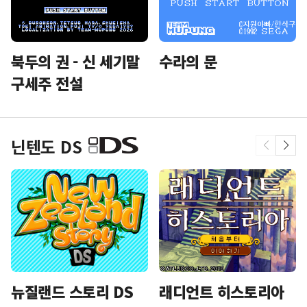
북두의 권 - 신 세기말
수라의 문
구세주 전설
닌텐도 DS
뉴질랜드 스토리 DS
래디언트 히스토리아