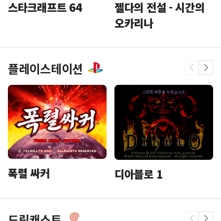
스타크래프트 64
젤다의 전설 - 시간의
오카리나
플레이스테이션
폭렬 싸커
디아블로 1
드림캐스트