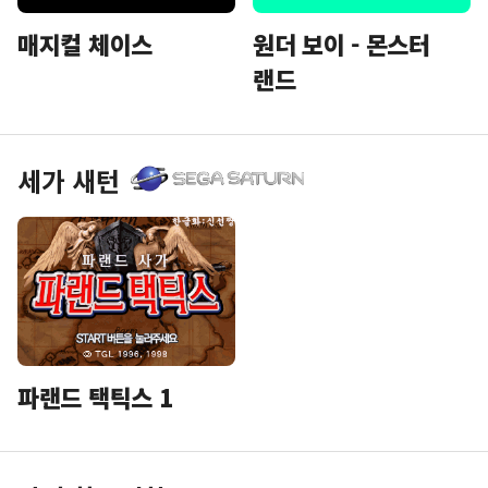
매지컬 체이스
원더 보이 - 몬스터
랜드
세가 새턴
파랜드 택틱스 1