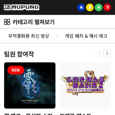
A
B
X
Y
카테고리 펼쳐보기
무적풍화륜 최신 영상
게임 패치 & 해시 체크
팀원 참여작