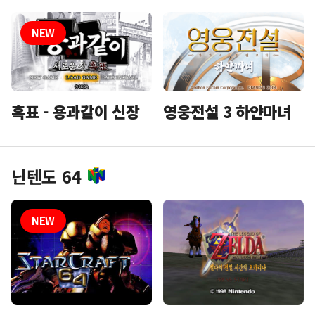
흑표 - 용과같이 신장
영웅전설 3 하얀마녀
닌텐도 64