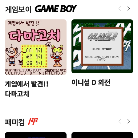
게임보이
이니셜 D 외전
게임에서 발견!!
다마고치
패미컴