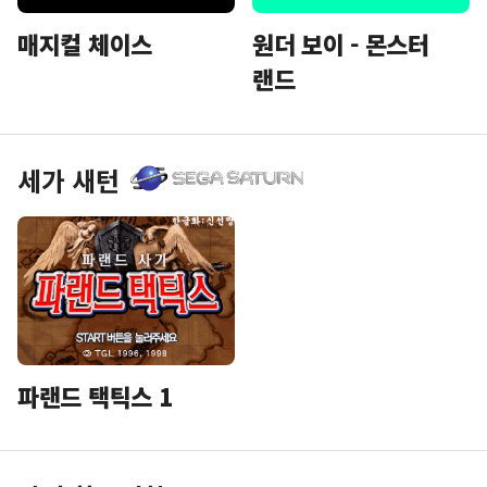
매지컬 체이스
원더 보이 - 몬스터
랜드
세가 새턴
파랜드 택틱스 1