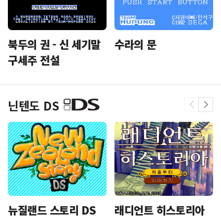
북두의 권 - 신 세기말
수라의 문
구세주 전설
닌텐도 DS
뉴질랜드 스토리 DS
래디언트 히스토리아