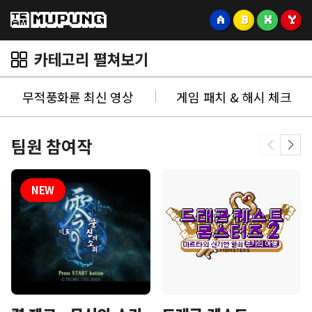
A
B
X
Y
카테고리 펼쳐보기
무적풍화륜 최신 영상
게임 패치 & 해시 체크
팀원 참여작