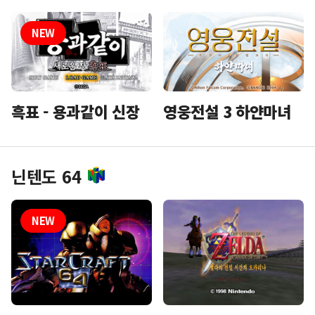
흑표 - 용과같이 신장
영웅전설 3 하얀마녀
닌텐도 64