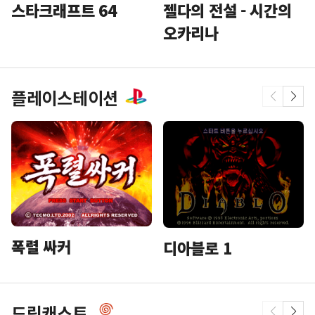
스타크래프트 64
젤다의 전설 - 시간의
오카리나
플레이스테이션
폭렬 싸커
디아블로 1
드림캐스트