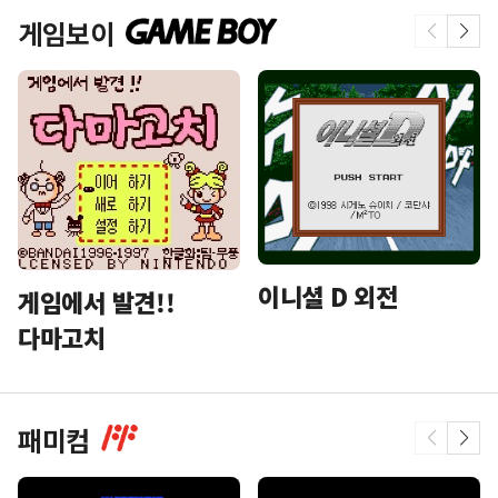
게임보이
이니셜 D 외전
게임에서 발견!!
다마고치
패미컴