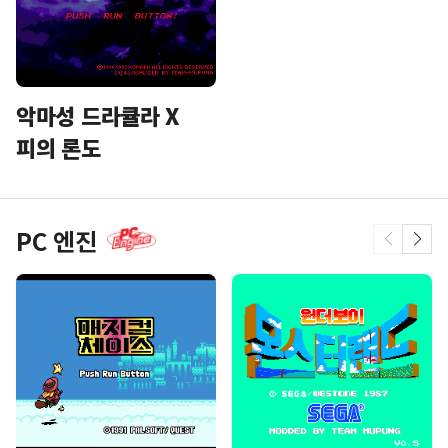
악마성 드라큘라 X
피의 론도
PC 엔진