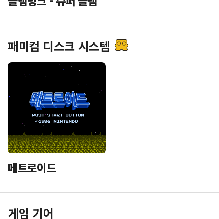
슬램덩크 - 슈퍼 슬램
패미컴 디스크 시스템
메트로이드
게임 기어