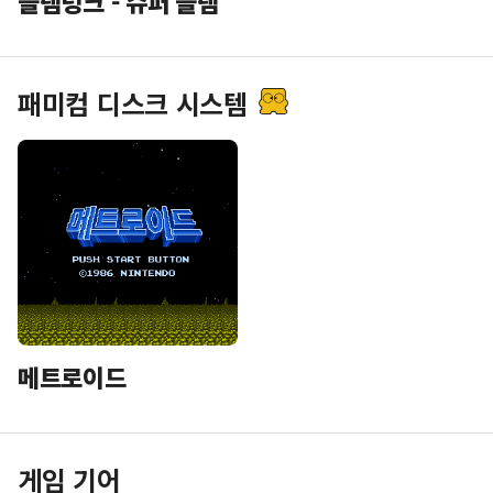
슬램덩크 - 슈퍼 슬램
패미컴 디스크 시스템
메트로이드
게임 기어