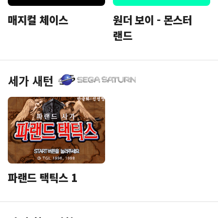
매지컬 체이스
원더 보이 - 몬스터
랜드
세가 새턴
파랜드 택틱스 1