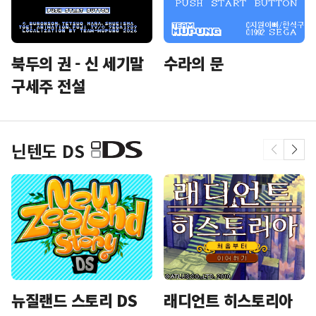
북두의 권 - 신 세기말
수라의 문
구세주 전설
닌텐도 DS
뉴질랜드 스토리 DS
래디언트 히스토리아