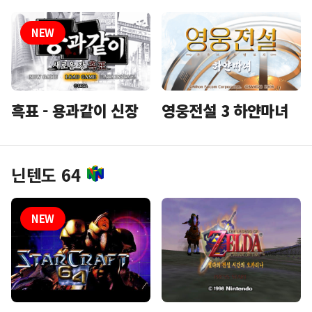
흑표 - 용과같이 신장
영웅전설 3 하얀마녀
닌텐도 64