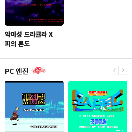
악마성 드라큘라 X
피의 론도
PC 엔진