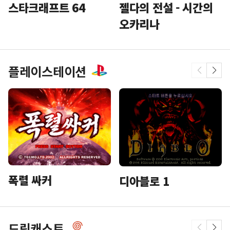
스타크래프트 64
젤다의 전설 - 시간의
오카리나
플레이스테이션
폭렬 싸커
디아블로 1
드림캐스트