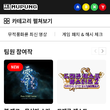
A
B
X
Y
카테고리 펼쳐보기
무적풍화륜 최신 영상
게임 패치 & 해시 체크
팀원 참여작