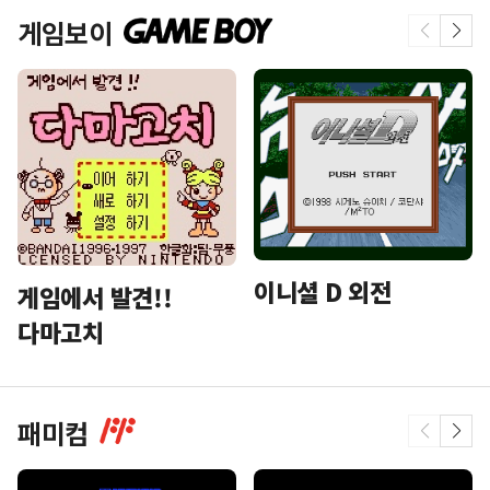
게임보이
이니셜 D 외전
게임에서 발견!!
다마고치
패미컴