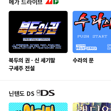
메가 드라이브
소닉 어드벤처 2
소닉 어드벤처 -
인터내셔널
북두의 권 - 신 세기말
수라의 문
구세주 전설
닌텐도 DS