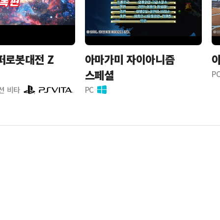
퍼로봇대전 Z
아마가미 자이아니즘
아
스페셜
P
션 비타
PC