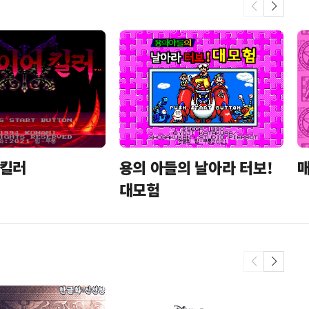
타 온라인
 킬러
용의 아들의 날아라 터보!
대모험