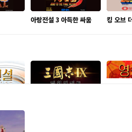
아랑전설 3 아득한 싸움
킹 오브 
삼국지 9 파워업키트
영웅전설 
마녀