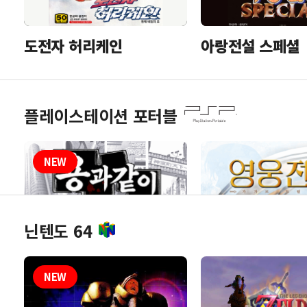
도전자 허리케인
아랑전설 스페셜
플레이스테이션 포터블
닌텐도 64
흑표 - 용과같이 신장
영웅전설 3 하얀