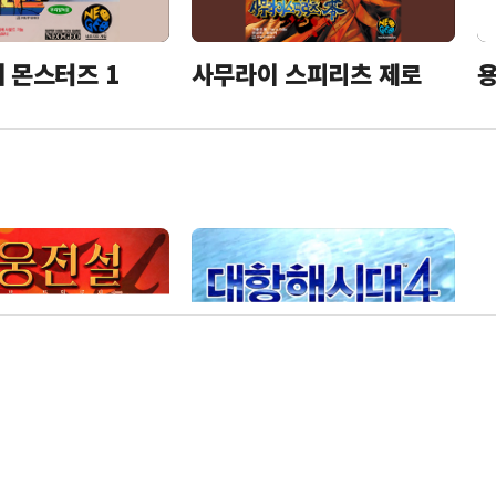
더 몬스터즈 1
사무라이 스피리츠 제로
용
4 주홍물방울
대항해시대 4 새로운 항로