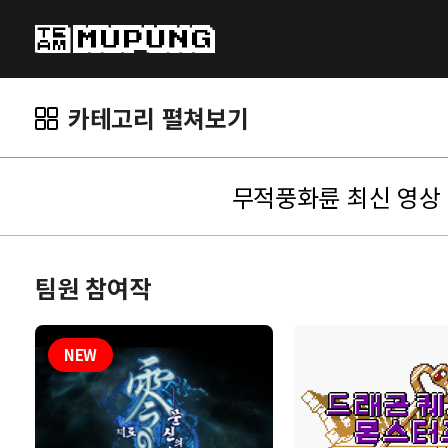
카테고리 펼쳐보기
무적풍화륜 최신 영상
팀원 참여작