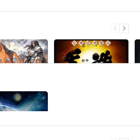
4
잃
입체닌자활극 천주