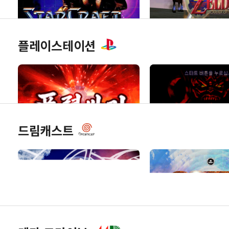
플레이스테이션
스타크래프트 64
젤다의 전설 - 시
오카리나
드림캐스트
폭렬 싸커
디아블로 1