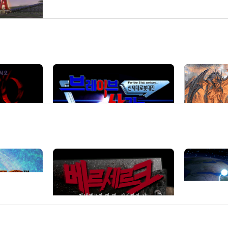
간의
퍼스트퀸 
브레이브 사가