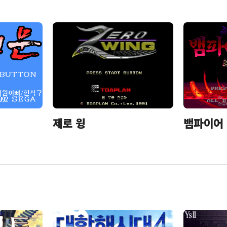
베르세르크 천년제국의 매
판타시 스
편 상실화의 장
제로 윙
뱀파이어