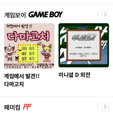
게임보이
이니셜 D 외전
게임에서 발견!!
다마고치
패미컴