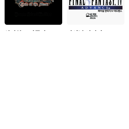
악마성 드라큘라 -
파이널 판타지 4
서클 오브 더 문
어드밴스
아케이드