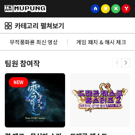
A
B
X
Y
카테고리 펼쳐보기
무적풍화륜 최신 영상
게임 패치 & 해시 체크
팀원 참여작