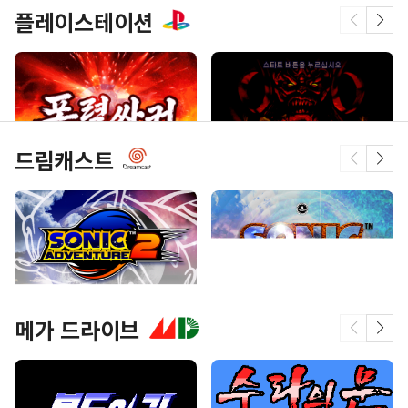
플레이스테이션
드림캐스트
폭렬 싸커
디아블로 1
메가 드라이브
소닉 어드벤처 2
소닉 어드벤처 -
인터내셔널