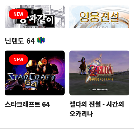
닌텐도 64
흑표 - 용과같이 신장
영웅전설 3 하얀마녀
스타크래프트 64
젤다의 전설 - 시간의
오카리나