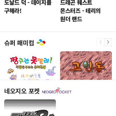
도날드 덕 - 데이지를
드래곤 퀘스트
구해라!
몬스터즈 - 테리의
원더 랜드
슈퍼 패미컴
네오지오 포켓
짱구는 못말려! 폭풍을
고인돌
부르는 유치원생