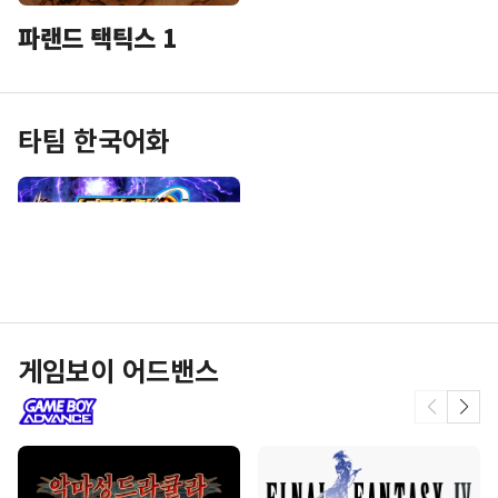
파랜드 택틱스 1
타팀 한국어화
슈퍼로봇대전 OG
게임보이 어드밴스
다크 프리즌
플레이스테이션 3