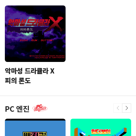
스타 오션
천지창조
악마성 드라큘라 X
피의 론도
PC 엔진