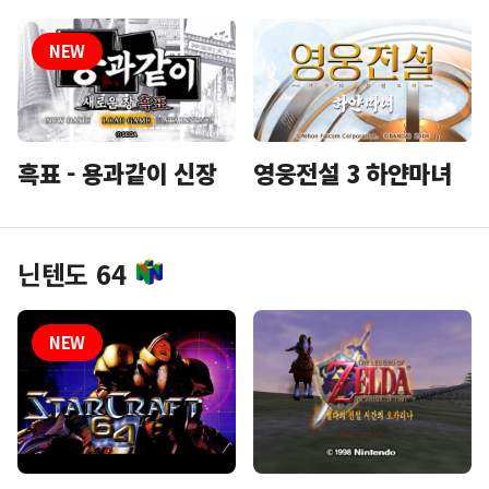
흑표 - 용과같이 신장
영웅전설 3 하얀마녀
닌텐도 64