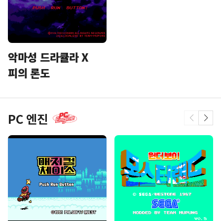
악마성 드라큘라 X
피의 론도
PC 엔진