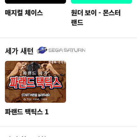
매지컬 체이스
원더 보이 - 몬스터
랜드
세가 새턴
파랜드 택틱스 1