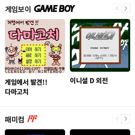
게임보이
이니셜 D 외전
게임에서 발견!!
다마고치
패미컴