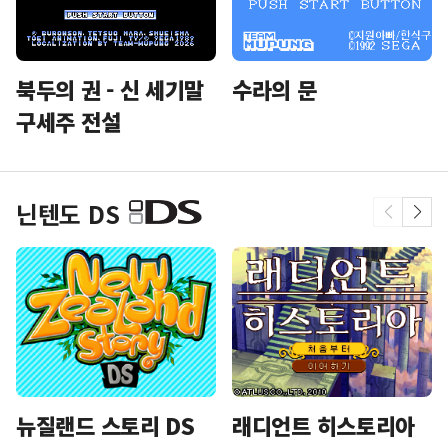
북두의 권 - 신 세기말
수라의 문
구세주 전설
닌텐도 DS
뉴질랜드 스토리 DS
래디언트 히스토리아