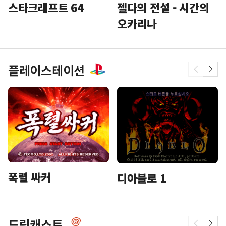
스타크래프트 64
젤다의 전설 - 시간의
오카리나
플레이스테이션
폭렬 싸커
디아블로 1
드림캐스트