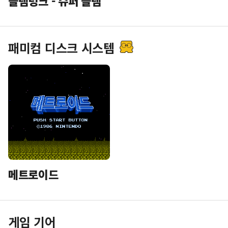
슬램덩크 - 슈퍼 슬램
패미컴 디스크 시스템
메트로이드
게임 기어