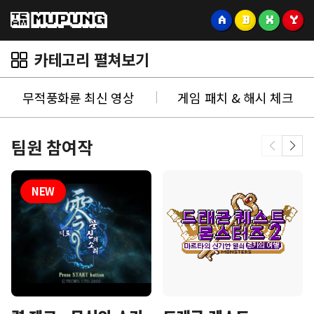
A
B
X
Y
카테고리 펼쳐보기
무적풍화륜 최신 영상
게임 패치 & 해시 체크
팀원 참여작