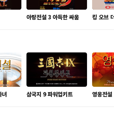
아랑전설 3 아득한 싸움
킹 오브 
삼국지 9 파워업키트
영웅전설 
마녀