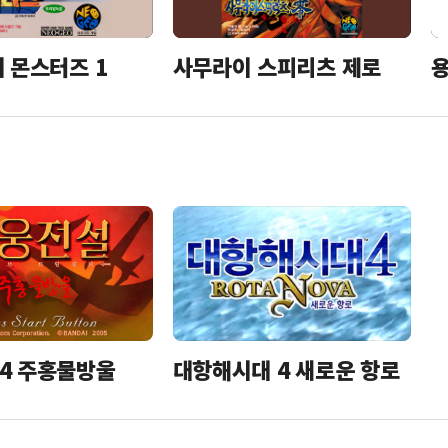
더 몬스터즈 1
사무라이 스피리츠 제로
용
4 주홍물방울
대항해시대 4 새로운 항로