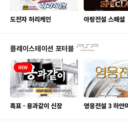
도전자 허리케인
아랑전설 스페셜
플레이스테이션 포터블
흑표 - 용과같이 신장
영웅전설 3 하얀