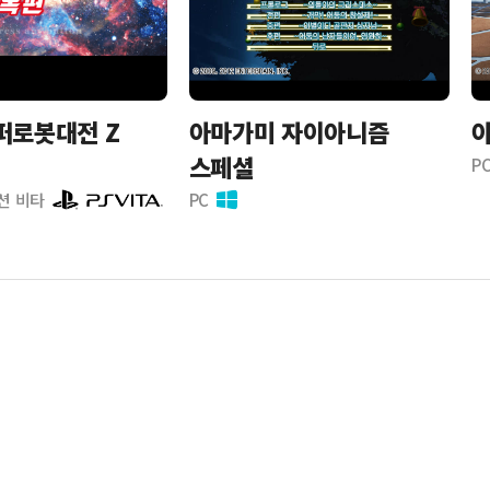
퍼로봇대전 Z
아마가미 자이아니즘
아
스페셜
P
션 비타
PC