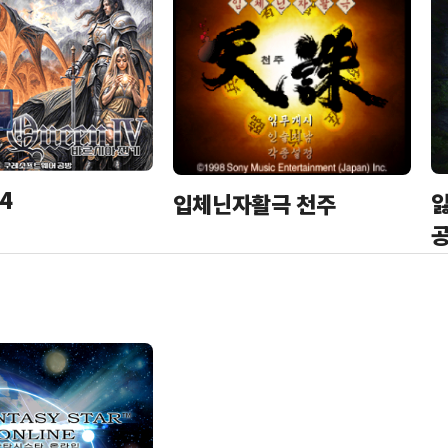
4
잃
입체닌자활극 천주