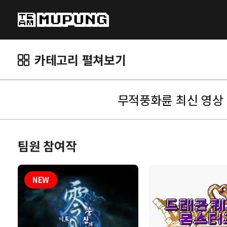
카테고리 펼쳐보기
무적풍화륜 최신 영상
팀원 참여작