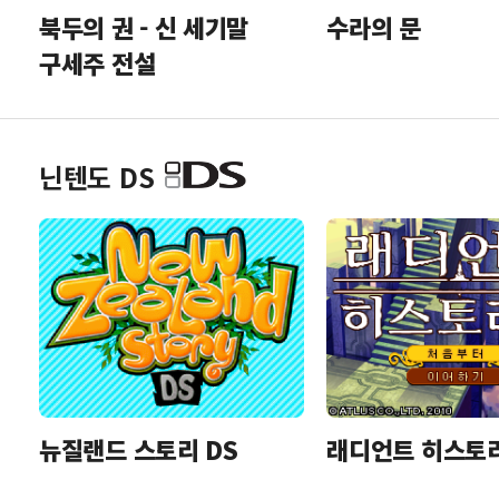
북두의 권 - 신 세기말
수라의 문
구세주 전설
닌텐도 DS
뉴질랜드 스토리 DS
래디언트 히스토