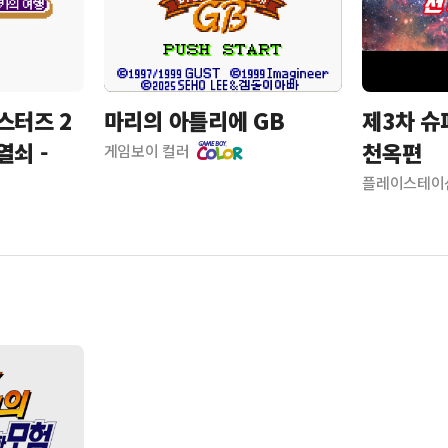
스터즈 2
마리의 아틀리에 GB
제3차 슈
열쇠 -
천옥편
게임보이 컬러
플레이스테이