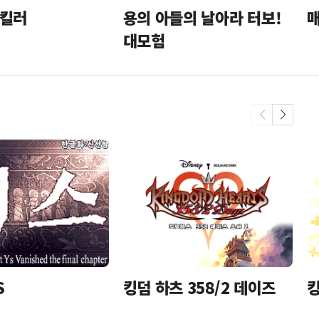
 킬러
용의 아들의 날아라 터보!
대모험
S
킹덤 하츠 358/2 데이즈
킹