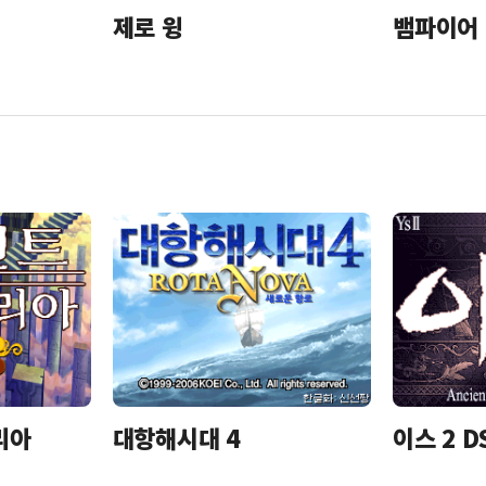
제로 윙
뱀파이어
리아
대항해시대 4
이스 2 D