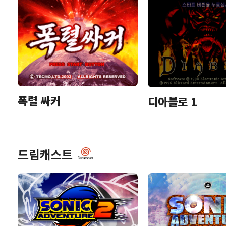
폭렬 싸커
디아블로 1
드림캐스트