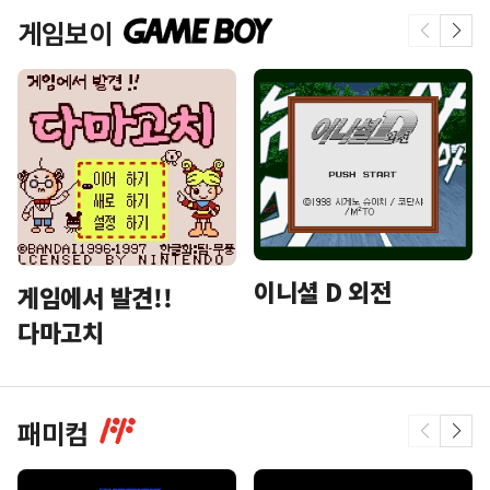
게임보이
이니셜 D 외전
게임에서 발견!!
다마고치
패미컴