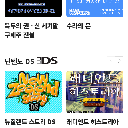
북두의 권 - 신 세기말
수라의 문
구세주 전설
닌텐도 DS
뉴질랜드 스토리 DS
래디언트 히스토리아