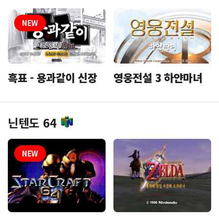
흑표 - 용과같이 신장
영웅전설 3 하얀마녀
닌텐도 64