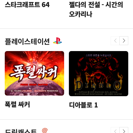
스타크래프트 64
젤다의 전설 - 시간의
오카리나
플레이스테이션
폭렬 싸커
디아블로 1
드림캐스트