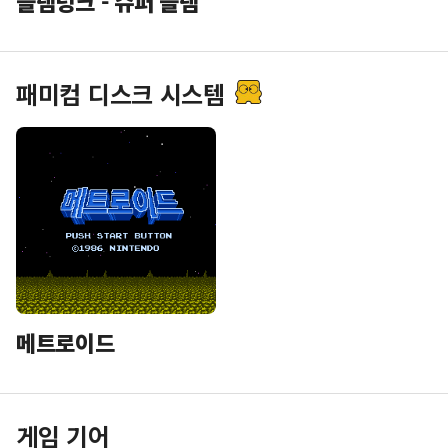
슬램덩크 - 슈퍼 슬램
패미컴 디스크 시스템
메트로이드
게임 기어