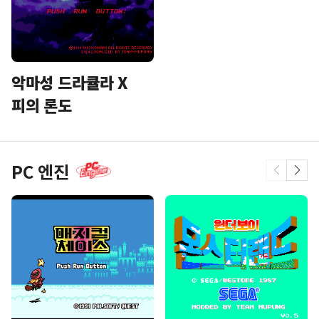
악마성 드라큘라 X
피의 론도
PC 엔진