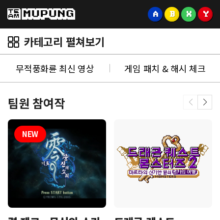
A
B
X
Y
카테고리 펼쳐보기
무적풍화륜 최신 영상
게임 패치 & 해시 체크
팀원 참여작