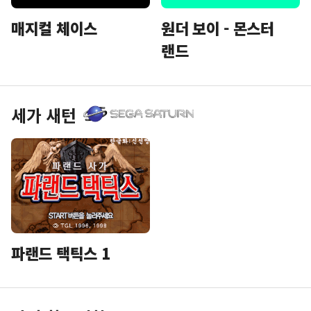
매지컬 체이스
원더 보이 - 몬스터
랜드
세가 새턴
파랜드 택틱스 1