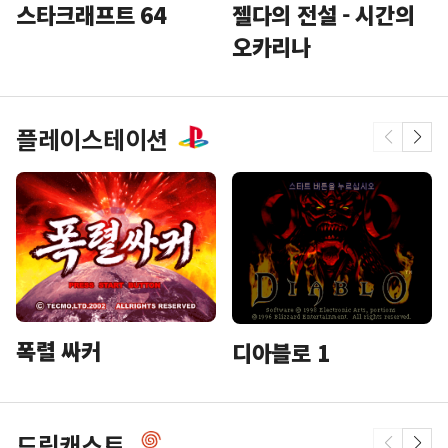
스타크래프트 64
젤다의 전설 - 시간의
오카리나
플레이스테이션
폭렬 싸커
디아블로 1
드림캐스트