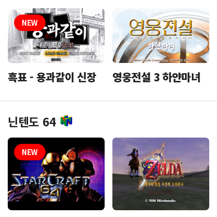
흑표 - 용과같이 신장
영웅전설 3 하얀마녀
닌텐도 64