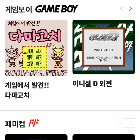
게임보이
이니셜 D 외전
게임에서 발견!!
다마고치
패미컴