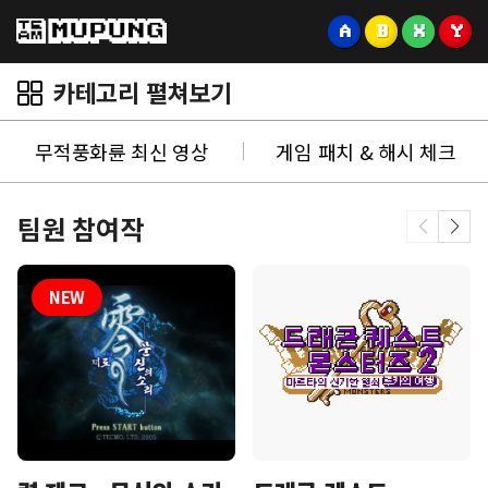
A
B
X
Y
카테고리 펼쳐보기
무적풍화륜 최신 영상
게임 패치 & 해시 체크
팀원 참여작