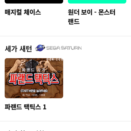
매지컬 체이스
원더 보이 - 몬스터
랜드
세가 새턴
파랜드 택틱스 1