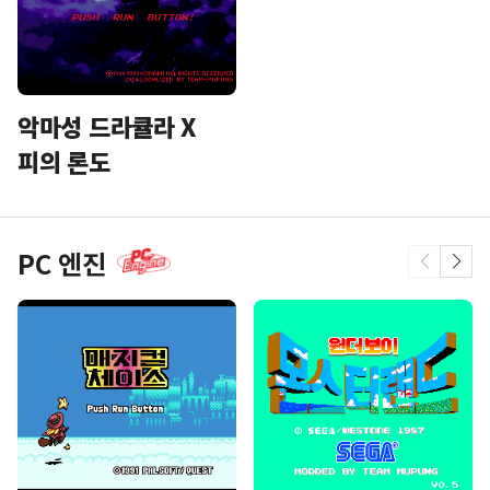
악마성 드라큘라 X
피의 론도
PC 엔진