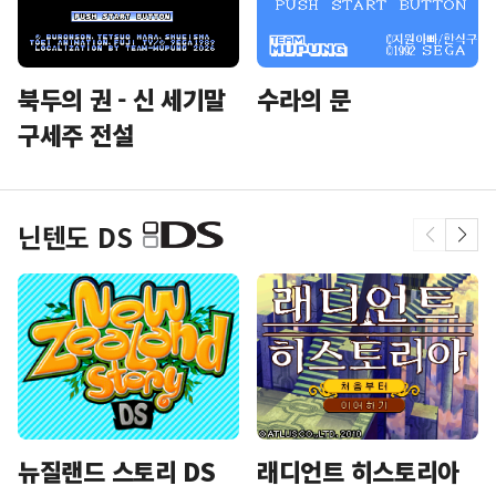
북두의 권 - 신 세기말
수라의 문
구세주 전설
닌텐도 DS
뉴질랜드 스토리 DS
래디언트 히스토리아